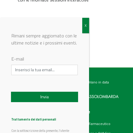
Per maggiori informazioni
clicca qui
Rimani sempre aggiornato con le
ultime notizie e i prossimi eventi.
© Riproduzione riservata
E-mail
Testata giornalistica registrata presso il Tribunale di Milano in data
07.02.2017 al n. 60 Editrice Industriale è associata a:
Menu
Categorie
Chi siamo
Ambiente
Trattamento dei dati personali
Articoli
Chimico e Farmaceutico
Prodotti
Energia
Con la sottoscrizione della presente, l’utente