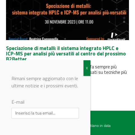
Speciazione di metalli: il sistema integrato HPLC e
ICP-MS per analisi più versatili al centro del prossimo
B2Better
Il ruolo delle analisi di speciazione chimica si fa sempre più
importante. Innovativi sistemi integrati, basati su tecniche più
tradizionali,...
Rimani sempre aggiornato con le
ultime notizie e i prossimi eventi.
E-mail
Testata giornalistica registrata presso il Tribunale di Milano in data
07.02.2017 al n. 60 Editrice Industriale è associata a: