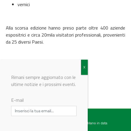
vernici
Alla scorsa edizione hanno preso parte oltre 400 aziende
espositrici e circa 20mila visitatori professionali, provenienti
da 25 diversi Paesi.
Per maggiori informazioni
clicca qui
Rimani sempre aggiornato con le
ultime notizie e i prossimi eventi.
© Riproduzione riservata
E-mail
Testata giornalistica registrata presso il Tribunale di Milano in data
07.02.2017 al n. 60 Editrice Industriale è associata a: