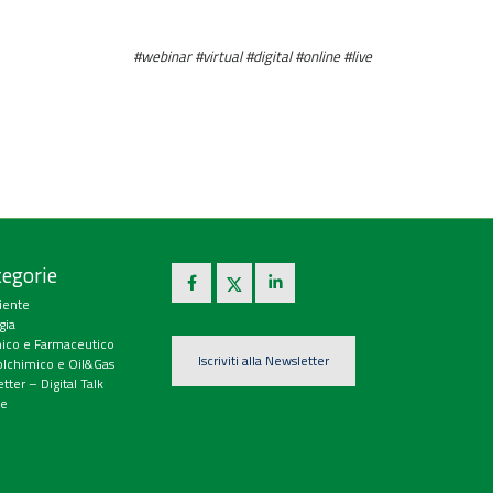
#webinar #virtual #digital #online #live
egorie
iente
gia
ico e Farmaceutico
Iscriviti alla Newsletter
olchimico e Oil&Gas
tter – Digital Talk
e