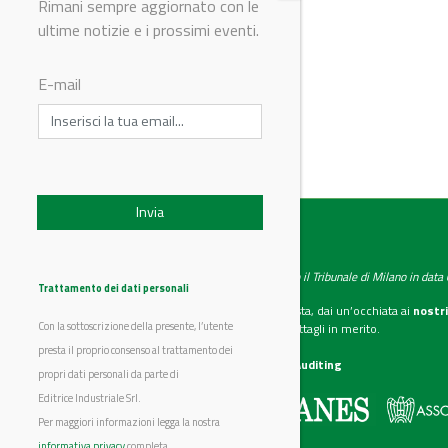
Rimani sempre aggiornato con le
ultime notizie e i prossimi eventi.
E-mail
© Riproduzione riservata
IndustryChemistry
Testata giornalistica registrata presso il Tribunale di Milano in dat
Trattamento dei dati personali
Se vuoi diventare nostro inserzionista, dai un’occhiata ai
nostri
Con la sottoscrizione della presente, l’utente
Scarica il mediakit
per maggiori dettagli in merito.
presta il proprio consenso al trattamento dei
La nostra certificazione
CSST WebAuditing
propri dati personali da parte di
Editrice Industriale Srl.
Editrice Industriale è associata a:
Per maggiori informazioni legga la nostra
informativa privacy
completa.