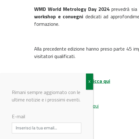
WMD World Metrology Day 2024
prevedrà si
workshop e convegni
dedicati ad approfondimen
formazione.
Alla precedente edizione hanno preso parte 45 imp
visitatori qualificati.
Per maggiori informazioni
clicca qui
Rimani sempre aggiornato con le
ultime notizie e i prossimi eventi.
Per la scorsa edizione
clicca qui
E-mail
© Riproduzione riservata