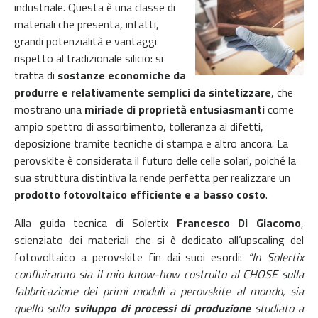
industriale. Questa è una classe di
materiali che presenta, infatti,
grandi potenzialità e vantaggi
rispetto al tradizionale silicio: si
tratta di
sostanze economiche da
produrre e relativamente semplici da sintetizzare
, che
mostrano una
miriade di proprietà entusiasmanti
come
ampio spettro di assorbimento, tolleranza ai difetti,
deposizione tramite tecniche di stampa e altro ancora. La
perovskite è considerata il futuro delle celle solari, poiché la
sua struttura distintiva la rende perfetta per realizzare un
prodotto fotovoltaico efficiente e a basso costo
.
Alla guida tecnica di Solertix
Francesco Di Giacomo
,
scienziato dei materiali che si è dedicato all’upscaling del
fotovoltaico a perovskite fin dai suoi esordi:
“In Solertix
confluiranno sia il mio know-how costruito al CHOSE sulla
fabbricazione dei primi moduli a perovskite al mondo, sia
quello sullo
sviluppo di processi di produzione
studiato a