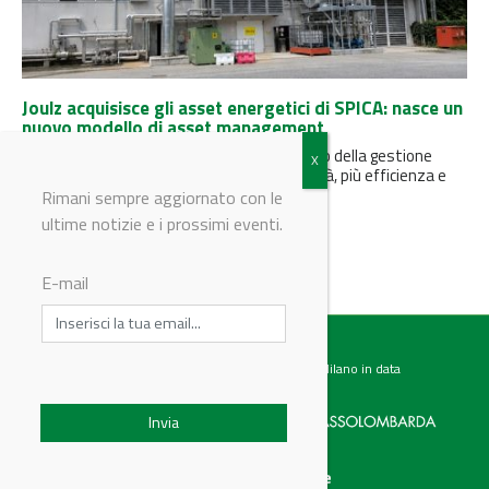
Joulz acquisisce gli asset energetici di SPICA: nasce un
nuovo modello di asset management
Un’operazione strategica che segna il futuro della gestione
energetica per le aziende: meno complessità, più efficienza e
liquidità immediata.
Rimani sempre aggiornato con le
ultime notizie e i prossimi eventi.
E-mail
Testata giornalistica registrata presso il Tribunale di Milano in data
07.02.2017 al n. 60 Editrice Industriale è associata a:
Menu
Categorie