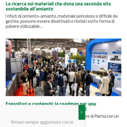
La ricerca sui materiali che dona una seconda vita
sostenibile all’amianto
I rifiuti di cemento-amianto, materiale pericoloso e difficile da
gestire, possono essere disattivati ​​e riciclati sotto forma di
polvere utilizzabile...
Espositori e contenuti: la roadmap per una
partecipazione mirata a Labotec 2026
Il 27 e 28 ottobre 2026 Labotec tornerà a Fiere di Parma con un
format che integra area espositiva e...
Rimani sempre aggiornato con le