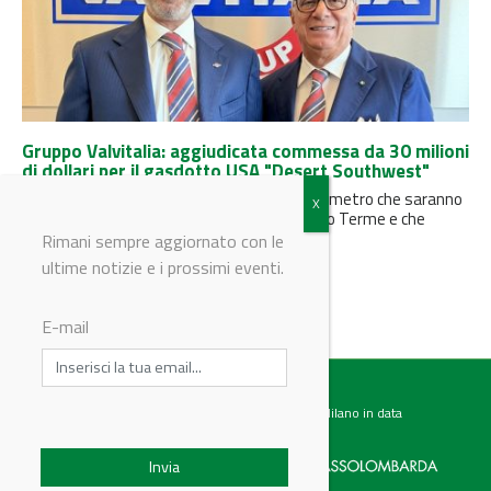
Gruppo Valvitalia: aggiudicata commessa da 30 milioni
di dollari per il gasdotto USA "Desert Southwest"
La fornitura riguarda 94 valvole di grande diametro che saranno
realizzate nello stabilimento di Rivanazzano Terme e che
saranno destinate...
Rimani sempre aggiornato con le
ultime notizie e i prossimi eventi.
E-mail
Testata giornalistica registrata presso il Tribunale di Milano in data
07.02.2017 al n. 60 Editrice Industriale è associata a: