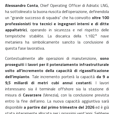
Alessandro Conta
, Chief Operating Officer di Adriatic LNG,
ha sottolineato la buona riuscita dell’operazione, definendola
un “grande successo di squadra” che ha coinvolto
oltre 100
professionisti tra tecnici e ingegneri interni e di ditte
appaltatrici
, operando in sicurezza e nel rispetto delle
tempistiche stabilite. La discarica della 1.182° nave
metaniera ha simbolicamente sancito la conclusione di
questa fase lavorativa.
Contestualmente alle operazioni di manutenzione,
sono
proseguiti i lavori per il potenziamento infrastrutturale
volto all’incremento della capacità di rigassificazione
dell’impianto
. Tale incremento porterà la capacità
da 9 a
9,5 miliardi di metri cubi annui costanti
. I lavori
interessano sia il terminale offshore sia la stazione di
misura di
Cavarzere
(Venezia), con la conclusione prevista
entro la fine dell’anno. La nuova capacità aggiuntiva sarà
disponibile
a partire dal primo trimestre del 2026
ed è già
stata interamente allocata per i prossimi vent’anni. Sebbene