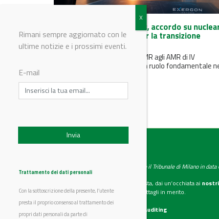
ENEA e Exergon Ventures, accordo su nuclea
Rimani sempre aggiornato con le
avanzato e tecnologie per la transizione
energetica
ultime notizie e i prossimi eventi.
Il nucleare avanzato - dagli SMR agli AMR di IV
generazione - può svolgere un ruolo fondamentale n
E-mail
futuro mix...
IndustryChemistry
Testata giornalistica registrata presso il Tribunale di Milano in dat
Trattamento dei dati personali
Se vuoi diventare nostro inserzionista, dai un’occhiata ai
nostri
Con la sottoscrizione della presente, l’utente
Scarica il mediakit
per maggiori dettagli in merito.
presta il proprio consenso al trattamento dei
La nostra certificazione
CSST WebAuditing
propri dati personali da parte di