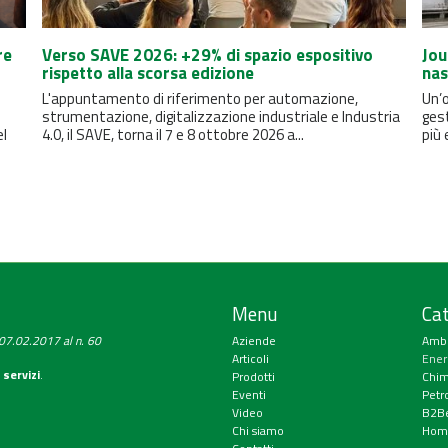
re
Verso SAVE 2026: +29% di spazio espositivo
Jou
rispetto alla scorsa edizione
nas
L'appuntamento di riferimento per automazione,
Un’o
strumentazione, digitalizzazione industriale e Industria
ges
el
4.0, il SAVE, torna il 7 e 8 ottobre 2026 a...
più 
Menu
Cat
a 07.02.2017 al n. 60
Aziende
Amb
Articoli
Ener
 servizi
.
Prodotti
Chim
Eventi
Petr
Video
B2Be
Chi siamo
Hom