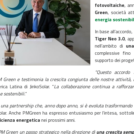
fotovoltaiche
, an
Green
, società att
energia sostenibi
In base all’accordo,
Tiger Neo 3.0
, ap
nell’ambito di
una
complessive fino 
supporto dei proget
“Questo accordo r
 Green e testimonia la crescita congiunta delle nostre attività, 
ica Latina di JinkoSolar. “
La collaborazione continua a rafforzars
 sostenibili.
”
 una partnership che, anno dopo anno, si è evoluta trasformando la
Solar. Anche PMGreen ha espresso entusiasmo per l’intesa, sottoli
ficienza energetica
nei prossimi anni.
M Green un passo strategico nella direzione di
una crescita semp