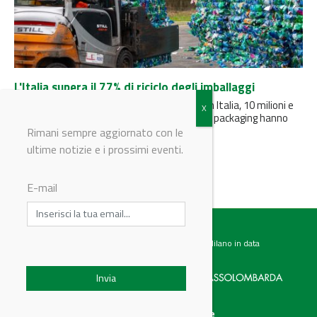
L'Italia supera il 77% di riciclo degli imballaggi
La Relazione generale CONAI annuncia che, in Italia, 10 milioni e
970mila tonnellate di materiali derivanti dal packaging hanno
trovato...
Rimani sempre aggiornato con le
ultime notizie e i prossimi eventi.
E-mail
Testata giornalistica registrata presso il Tribunale di Milano in data
07.02.2017 al n. 60 Editrice Industriale è associata a:
Menu
Categorie