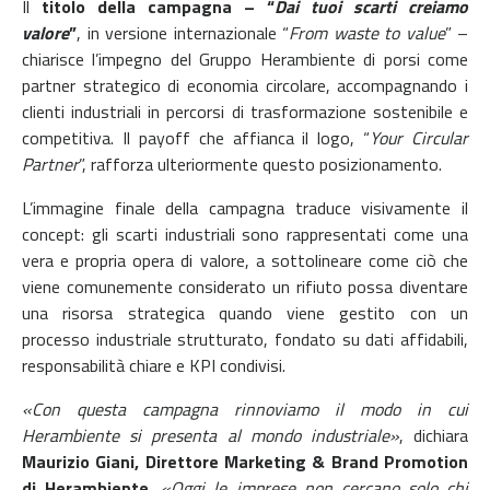
Il
titolo della campagna – “
Dai tuoi scarti creiamo
valore
”
, in versione internazionale “
From waste to value
” –
chiarisce l’impegno del Gruppo Herambiente di porsi come
partner strategico di economia circolare, accompagnando i
clienti industriali in percorsi di trasformazione sostenibile e
competitiva. Il payoff che affianca il logo, “
Your Circular
Partner
”, rafforza ulteriormente questo posizionamento.
L’immagine finale della campagna traduce visivamente il
concept: gli scarti industriali sono rappresentati come una
vera e propria opera di valore, a sottolineare come ciò che
viene comunemente considerato un rifiuto possa diventare
una risorsa strategica quando viene gestito con un
processo industriale strutturato, fondato su dati affidabili,
responsabilità chiare e KPI condivisi.
«
Con questa campagna rinnoviamo il modo in cui
Herambiente si presenta al mondo industriale
»
, dichiara
Maurizio Giani, Direttore Marketing & Brand Promotion
di Herambiente
.
«
Oggi le imprese non cercano solo chi