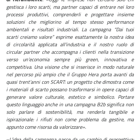
gestisca i loro scarti, ma partner capaci di entrare nei loro
processi produttivi, comprenderli e progettare insieme
soluzioni che migliorino al tempo stesso performance
ambientali e risultati industriali. La campagna “Dai tuoi
scarti creiamo valore” esprime esattamente la nostra idea
di circolarità applicata all’industria e il nostro ruolo di
circular partner che accompagna i clienti nella transizione
verso un’economia sempre più green, innovativa e
competitiva
.
Una visione che si inserisce in modo naturale
nel percorso più ampio che il Gruppo Hera porta avanti da
quasi trent’anni con SCART: un progetto che dimostra come
i materiali di scarto possano trasformarsi in opere capaci di
generare valore culturale, estetico e simbolico. Portare
questo linguaggio anche in una campagna B2b significa non
solo parlare di sostenibilità, ma renderla tangibile e
ispirazionale: i rifiuti non come problema da gestire, ma
appunto come risorsa da valorizzare
».
«
L’idea della campagna nasce da un cambio di prospettiva: