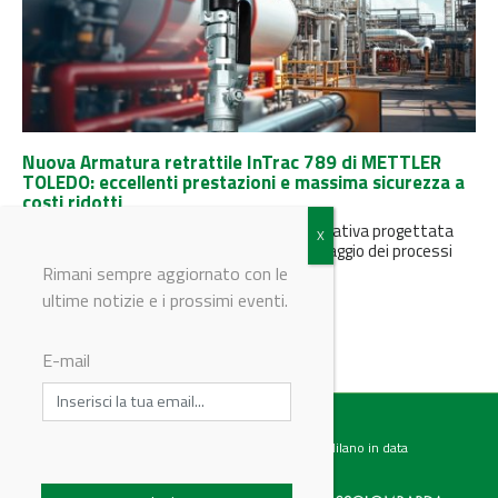
Nuova Armatura retrattile InTrac 789 di METTLER
TOLEDO: eccellenti prestazioni e massima sicurezza a
costi ridotti
L'armatura InTrac 789 è una soluzione innovativa progettata
per migliorare significativamente il monitoraggio dei processi
industriali, offrendo un equilibrio ottimale...
Rimani sempre aggiornato con le
ultime notizie e i prossimi eventi.
E-mail
Testata giornalistica registrata presso il Tribunale di Milano in data
07.02.2017 al n. 60 Editrice Industriale è associata a: