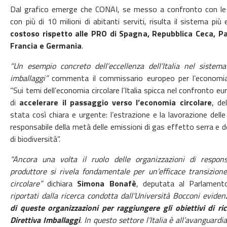
Dal grafico emerge che CONAI, se messo a confronto con le
con più di 10 milioni di
abitanti serviti, risulta il sistema più 
costoso rispetto alle PRO di Spagna, Repubblica
Ceca, Pa
Francia e Germania
.
“Un esempio concreto dell’eccellenza dell’Italia nel sistema
imballaggi”
commenta il
commissario europeo per l’econom
“Sui temi dell’economia circolare l’Italia spicca nel
confronto eur
di
accelerare il passaggio verso l’economia circolare
, de
stata così chiara e urgente: l’estrazione e la lavorazione delle
responsabile della metà
delle emissioni di gas effetto serra e d
di biodiversità”.
“Ancora una volta il ruolo delle organizzazioni di respons
produttore si rivela fondamentale
per un’efficace transizion
circolare”
dichiara
Simona Bonafè
, deputata al Parlamen
riportati dalla ricerca condotta dall’Università Bocconi evidenz
di queste
organizzazioni per raggiungere gli obiettivi di ric
Direttiva Imballaggi
. In questo settore
l’Italia è all’avanguardi