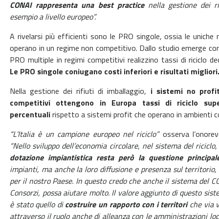
CONAI rappresenta una best practice
nella gestione dei r
esempio a livello europeo”.
A rivelarsi più efficienti sono le PRO singole, ossia le uniche 
operano in un regime non
competitivo. Dallo studio emerge co
PRO multiple in regimi competitivi realizzino tassi
di riciclo d
Le PRO singole coniugano costi inferiori e risultati migliori
Nella gestione dei rifiuti di imballaggio,
i sistemi no profi
competitivi ottengono in Europa
tassi di riciclo sup
percentuali
rispetto a sistemi profit che operano in ambienti c
“L’Italia è un campione europeo nel riciclo”
osserva l’onore
“Nello sviluppo dell’economia
circolare, nel sistema del riciclo,
dotazione impiantistica resta però la questione
principal
impianti, ma anche la loro diffusione e presenza sul territorio
per il nostro Paese. In questo credo che anche il sistema del CO
Consorzi, possa aiutare
molto. Il valore aggiunto di questo sist
è stato quello di
costruire un rapporto con i
territori
che via v
attraverso il ruolo anche di alleanza con le amministrazioni loc