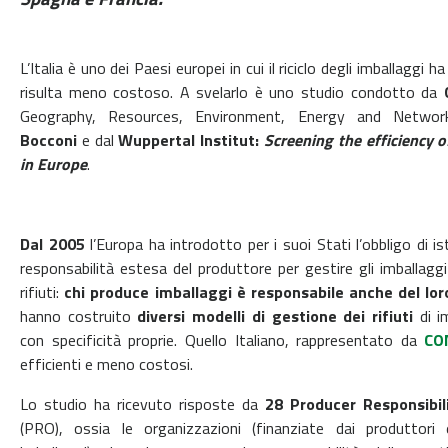
L’Italia è uno dei Paesi europei in cui il riciclo degli imballaggi ha 
risulta meno costoso. A svelarlo è uno studio condotto da
Geography, Resources,
Environment, Energy and Networks
Bocconi
e dal
Wuppertal Institut:
Screening the
efficiency 
in Europe
.
Dal 2005
l’Europa ha introdotto per i suoi Stati l’obbligo di is
responsabilità estesa del
produttore per gestire gli imballag
rifiuti:
chi produce imballaggi è responsabile anche
del lor
hanno costruito
diversi modelli di gestione dei rifiuti
di i
con specificità proprie.
Quello Italiano, rappresentato da
CO
efficienti e meno costosi.
Lo studio ha ricevuto risposte da
28 Producer Responsibil
(PRO), ossia le organizzazioni
(finanziate dai produttori 