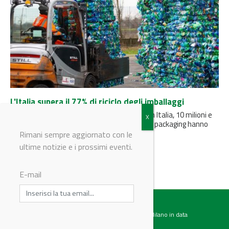
L'Italia supera il 77% di riciclo degli imballaggi
La Relazione generale CONAI annuncia che, in Italia, 10 milioni e
970mila tonnellate di materiali derivanti dal packaging hanno
trovato...
Rimani sempre aggiornato con le
ultime notizie e i prossimi eventi.
E-mail
Testata giornalistica registrata presso il Tribunale di Milano in data
07.02.2017 al n. 60 Editrice Industriale è associata a: