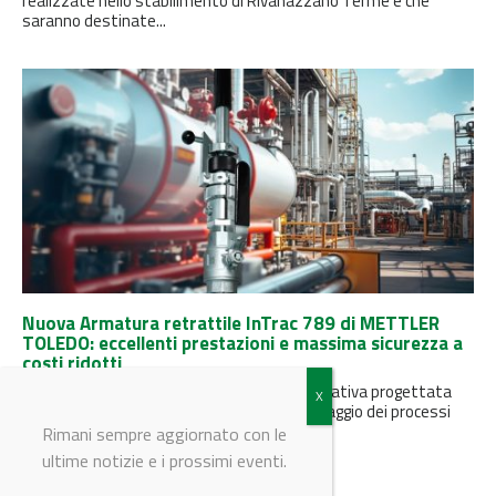
realizzate nello stabilimento di Rivanazzano Terme e che
saranno destinate...
Nuova Armatura retrattile InTrac 789 di METTLER
TOLEDO: eccellenti prestazioni e massima sicurezza a
costi ridotti
L'armatura InTrac 789 è una soluzione innovativa progettata
per migliorare significativamente il monitoraggio dei processi
industriali, offrendo un equilibrio ottimale...
Rimani sempre aggiornato con le
ultime notizie e i prossimi eventi.