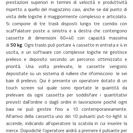
prestazioni superiori in termini di velocità e produttività
rispetto a quello del magazzino cavi, anche se dal punto di
vista delle logiche è maggiormente complesso e articolato.
Si compone di tre trasli disposti lungo tre corridoi con
scaffalature poste a sinistra e a destra che contengono
cassette di dimensioni 60×40 con capacità massima
di
50 kg
. Ogni traslo può portare 4 cassette in entrata e 4 in
uscita, e un software con complesse logiche ne gestisce
prelievo e deposito secondo un percorso ottimizzato e
priorità. Una volta prelevate, le cassette vengono
depositate su un sistema di rulliere che riforniscono le sei
baie di prelievo. Qui è presente un operatore dotato di un
touch screen sul quale sono riportate le quantità da
prelevare da ogni cassetta per soddisfare i quantitativi
previsti dall’ordine o dagli ordini in lavorazione poiché ogni
baia ne può gestire fino a 10 contemporaneamente.
All’arrivo della cassetta uno dei 10 pulsanti put-to-light si
accende, indicando all’operatore la scatola in cui inserire la
merce. Dopodichè l’operatore andrà a premere il pulsante per