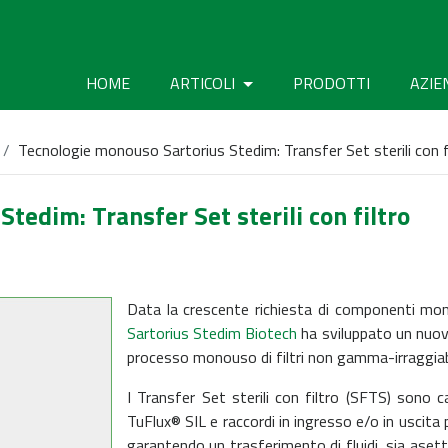
HOME
ARTICOLI
PRODOTTI
AZIE
Tecnologie monouso Sartorius Stedim: Transfer Set sterili con f
tedim: Transfer Set sterili con filtro
Data la crescente richiesta di componenti mon
Sartorius Stedim Biotech
ha sviluppato un nuovo
processo monouso di filtri non gamma-irraggiabi
I Transfer Set sterili con filtro (SFTS) sono c
TuFlux® SIL e raccordi in ingresso e/o in uscit
garantendo un trasferimento di fluidi, sia asetti