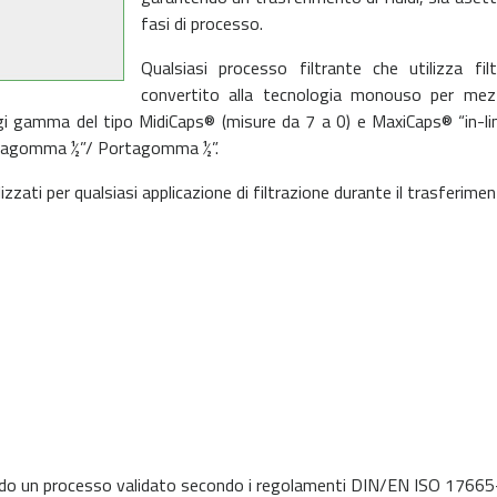
fasi di processo.
Qualsiasi processo filtrante che utilizza fi
convertito alla tecnologia monouso per mez
raggi gamma del tipo MidiCaps® (misure da 7 a 0) e MaxiCaps®
“in-l
rtagomma ½”/ Portagomma ½”.
lizzati per qualsiasi applicazione di filtrazione durante il trasferime
ndo un processo validato secondo i regolamenti DIN/EN ISO 17665-1 re