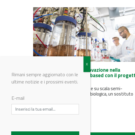
Covestro promuove l'innovazione nella
Rimani sempre aggiornato con le
produzione di anilina bio-based con il proget
Bio4PURConti
ultime notizie e i prossimi eventi.
Il progetto mira alla produzione su scala semi-
industriale di anilina di origine biologica, un sostituto
E-mail
diretto a basse emissioni di...