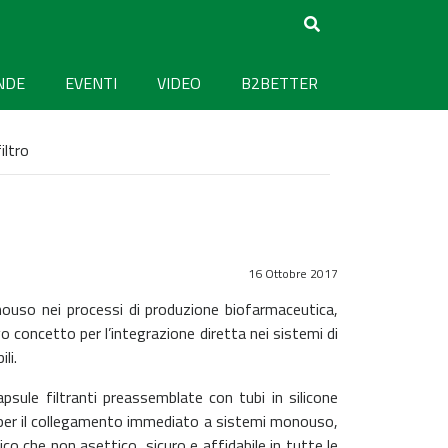
NDE
EVENTI
VIDEO
B2BETTER
iltro
16 Ottobre 2017
ouso nei processi di produzione biofarmaceutica,
 concetto per l’integrazione diretta nei sistemi di
li.
apsule filtranti preassemblate con tubi in silicone
a per il collegamento immediato a sistemi monouso,
co che non asettico, sicuro e affidabile in tutte le