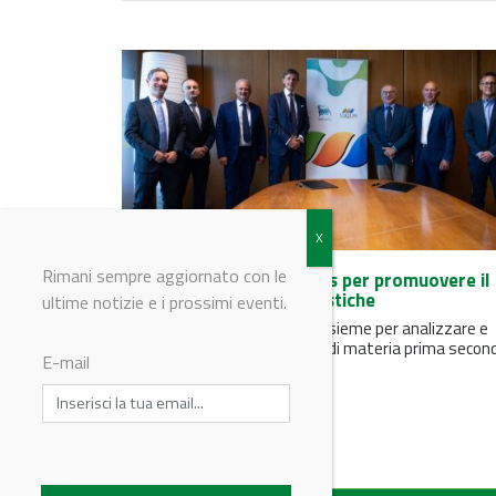
Rimani sempre aggiornato con le
Accordo Versalis - Veritas per promuovere il
riciclo avanzato delle plastiche
ultime notizie e i prossimi eventi.
Le due società lavoreranno insieme per analizzare e
selezionare i flussi di rifiuti e di materia prima secon
E-mail
provenienti dagli...