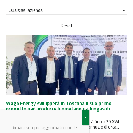
Qualsiasi azienda
Reset
Waga Energy svilupperà in Toscana il suo primo
progetto per produrre biometano da biogas di
discarica in Italia
L’unità entrerà in funzione nel 2026 e produrrà fino a 29 GWh
all’anno, equivalenti al consumo energetico annuale di circa...
Rimani sempre aggiornato con le