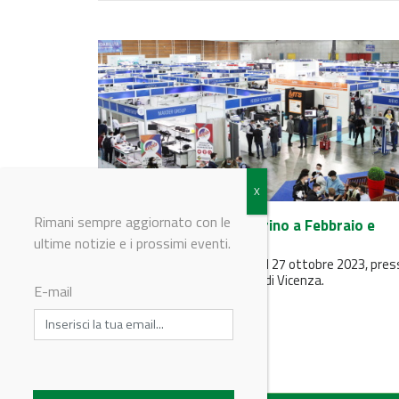
Rimani sempre aggiornato con le
A&T 2023 raddoppia: Torino a Febbraio e
Vicenza ad Ottobre
ultime notizie e i prossimi eventi.
A&T Nord Est si terrà dal 25 al 27 ottobre 2023, press
nuovo Padiglione 7 della Fiera di Vicenza.
E-mail