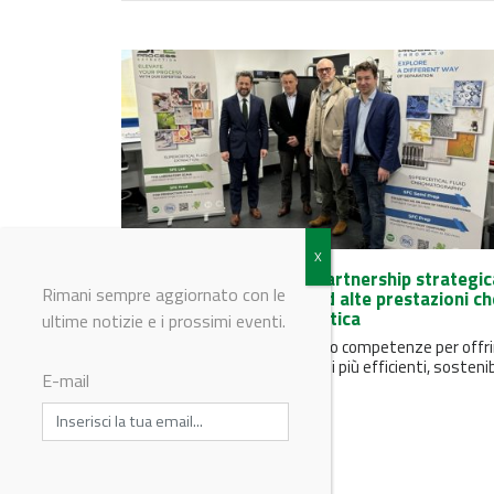
Dietrich e SFE Process, partnership strategic
Rimani sempre aggiornato con le
per processi industriali ad alte prestazioni ch
utilizzano la CO2 supercritica
ultime notizie e i prossimi eventi.
Le due aziende uniscono le loro competenze per offri
produttori industriali soluzioni più efficienti, sostenib
E-mail
ed economiche.