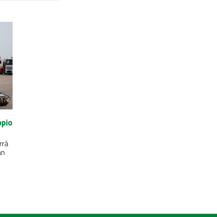
ppio
rrà
an