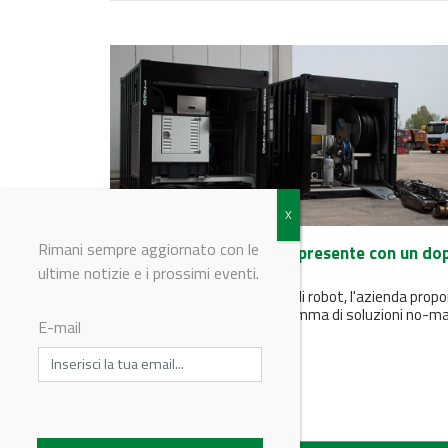
Rimani sempre aggiornato con le
IFAT 2024, Gerotto sarà presente con un do
stand C4.326 | C34.3
ultime notizie e i prossimi eventi.
Tra live demo ed esposizioni di robot, l'azienda propo
ai professionisti un’ampia gamma di soluzioni no-m
E-mail
entry per il tank...