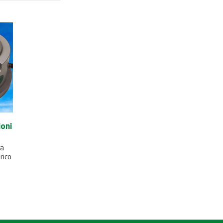
ioni
 a
rico