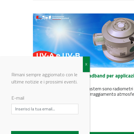
Rimani sempre aggiornato con le
UV-A e UV-B: sensori broadband per applicaz
meteo
ultime notizie e i prossimi eventi.
I sensori UV-A e UV-B di LSI Lastem sono radiometri
banda larga per la misura dell'irraggiamento atmosfe
E-mail
nello spettro...