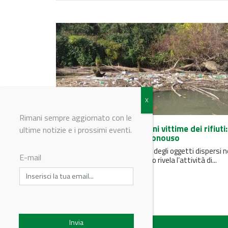
Rimani sempre aggiornato con le
Inquinamento, fiumi italiani vittime dei rifiuti:
ultime notizie e i prossimi eventi.
uno su tre è di plastica monouso
Su 12 fiumi italiani, il 35% circa degli oggetti dispersi n
E-mail
fiumi è di plastica monouso. Lo rivela l’attività di...