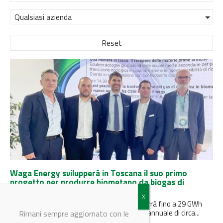
Qualsiasi azienda
Reset
Waga Energy svilupperà in Toscana il suo primo
progetto per produrre biometano da biogas di
discarica in Italia
L’unità entrerà in funzione nel 2026 e produrrà fino a 29 GWh
all’anno, equivalenti al consumo energetico annuale di circa...
Rimani sempre aggiornato con le