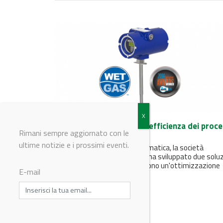
Come Kurz salvaguarda l’efficienza dei proce
Rimani sempre aggiornato con le
di ossidazione
ultime notizie e i prossimi eventi.
Per affrontare questa problematica, la società
americana Kurz Instruments ha sviluppato due soluz
complementari che garantiscono un'ottimizzazione
E-mail
continua dei processi...