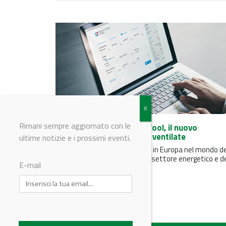
Rimani sempre aggiornato con le
Refrion lancia Selection Tool, il nuovo
configuratore delle unità ventilate
ultime notizie e i prossimi eventi.
La realtà punto di riferimento in Europa nel mondo de
refrigerazione industriale, nel settore energetico e d
E-mail
data center...