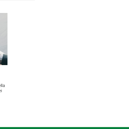
lla
ei