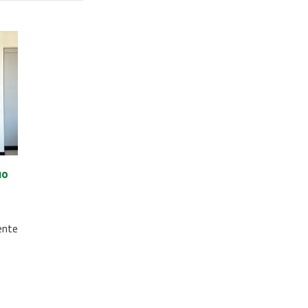
uo
ente