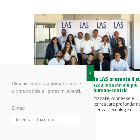
A SPS Italia 2026, l'azienda LAS presenta il s
Rimani sempre aggiornato con le
Ecosistema per una sicurezza industriale più
integrata, continuativa e human-centric
ultime notizie e i prossimi eventi.
Fabbriche sempre più automatizzate, connesse e
performanti, ma progettate per restare profondam
E-mail
umane: un modello in cui consulenza, tecnologie e...