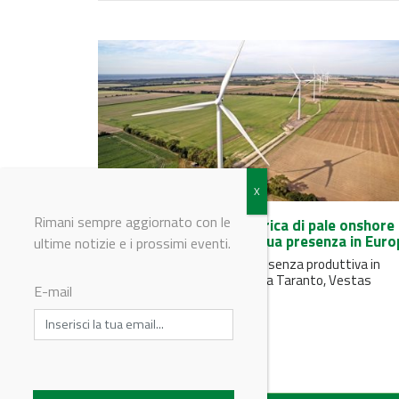
Rimani sempre aggiornato con le
Vestas acquisisce la fabbrica di pale onshore 
Goleniów ed espande la sua presenza in Euro
ultime notizie e i prossimi eventi.
Con il rafforzamento della presenza produttiva in
Polonia e i nuovi investimenti a Taranto, Vestas
E-mail
consolida il suo impegno in...