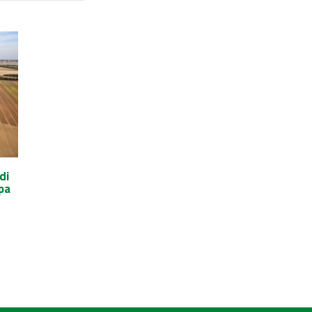
di
pa