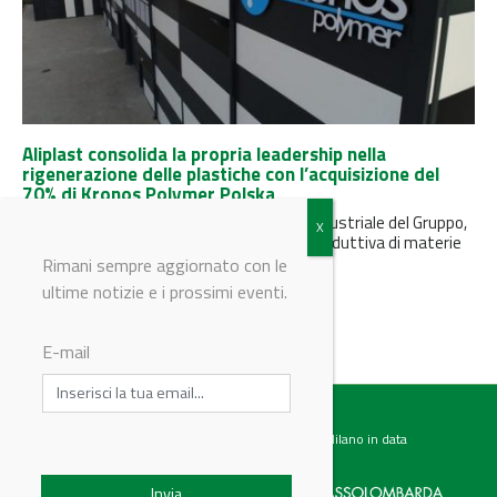
Aliplast consolida la propria leadership nella
rigenerazione delle plastiche con l’acquisizione del
70% di Kronos Polymer Polska
L’operazione rafforza il piano di sviluppo industriale del Gruppo,
con l’obiettivo di raddoppiare la capacità produttiva di materie
prime seconde...
Rimani sempre aggiornato con le
ultime notizie e i prossimi eventi.
E-mail
Testata giornalistica registrata presso il Tribunale di Milano in data
07.02.2017 al n. 60 Editrice Industriale è associata a: