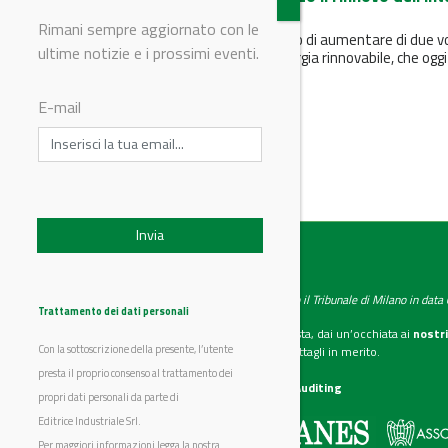
parco eolico del Gruppo
Rimani sempre aggiornato con le
Il rinnovamento ha consentito di aumentare di due v
ultime notizie e i prossimi eventi.
e mezzo la produzione di energia rinnovabile, che oggi
raggiunge 355...
E-mail
IndustryChemistry
Testata giornalistica registrata presso il Tribunale di Milano in dat
Trattamento dei dati personali
Se vuoi diventare nostro inserzionista, dai un’occhiata ai
nostri
Con la sottoscrizione della presente, l’utente
Scarica il mediakit
per maggiori dettagli in merito.
presta il proprio consenso al trattamento dei
La nostra certificazione
CSST WebAuditing
propri dati personali da parte di
Editrice Industriale Srl.
Editrice Industriale è associata a:
Per maggiori informazioni legga la nostra