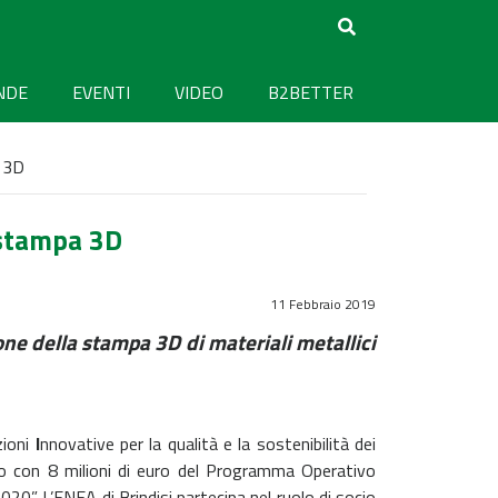
NDE
EVENTI
VIDEO
B2BETTER
a 3D
 stampa 3D
11 Febbraio 2019
ione della stampa 3D di materiali metallici
zioni
I
nnovative per la qualità e la sostenibilità dei
to con 8 milioni di euro del Programma Operativo
0”. L’ENEA di Brindisi partecipa nel ruolo di socio