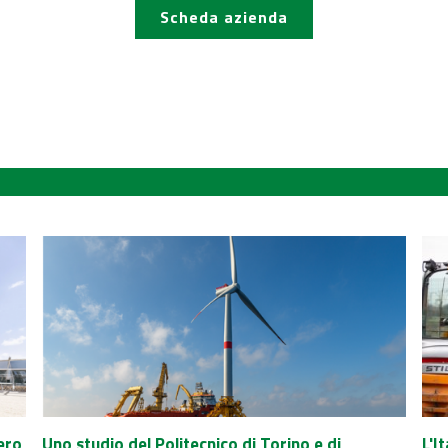
Scheda azienda
ero
Uno studio del Politecnico di Torino e di
L'I