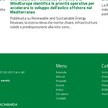
WindEurope identifica le priorità operative per
La R
accelerare lo sviluppo dell’eolico offshore nel
olte
mili
Mediterraneo
pack
Pubblicata su Renewable and Sustainable Energy
Reviews, la ricerca rileva che norme chiare, infrastrutture
solide e predisposizione alla rete sono...
Menu
Cat
a 07.02.2017 al n. 60
Aziende
Amb
Articoli
Ener
 servizi
.
Prodotti
Chim
Eventi
Petr
Video
B2Be
Chi siamo
Hom
Contatti