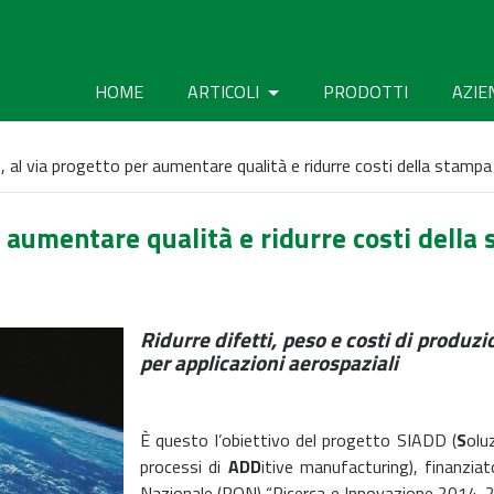
HOME
ARTICOLI
PRODOTTI
AZIE
 al via progetto per aumentare qualità e ridurre costi della stamp
r aumentare qualità e ridurre costi della
Ridurre difetti, peso e costi di produz
per applicazioni aerospaziali
È questo l’obiettivo del progetto SIADD (
S
olu
processi di
ADD
itive manufacturing), finanzia
Nazionale (PON) “Ricerca e Innovazione 2014-202