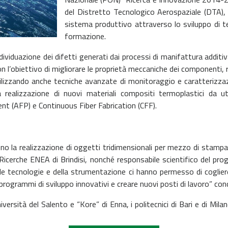
del Distretto Tecnologico Aerospaziale (DTA), 
sistema produttivo attraverso lo sviluppo di te
formazione.
ividuazione dei difetti generati dai processi di manifattura additiva
’obiettivo di migliorare le proprietà meccaniche dei componenti, ri
 utilizzando anche tecniche avanzate di monitoraggio e caratterizzazi
ealizzazione di nuovi materiali compositi termoplastici da util
t (AFP) e Continuous Fiber Fabrication (CFF).
ono la realizzazione di oggetti tridimensionali per mezzo di stamp
Ricerche ENEA di Brindisi, nonché responsabile scientifico del prog
e tecnologie e della strumentazione ci hanno permesso di cogliere le
re programmi di sviluppo innovativi e creare nuovi posti di lavoro” co
iversità del Salento e “Kore” di Enna, i politecnici di Bari e di Mi