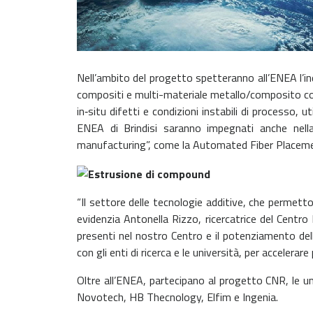
Nell’ambito del progetto spetteranno all’ENEA l’ind
compositi e multi-materiale metallo/composito con l
in‐situ difetti e condizioni instabili di processo,
ENEA di Brindisi saranno impegnati anche nella r
manufacturing”, come la Automated Fiber Placemen
“Il settore delle tecnologie additive, che permett
evidenzia Antonella Rizzo, ricercatrice del Centro 
presenti nel nostro Centro e il potenziamento dell
con gli enti di ricerca e le università, per accelera
Oltre all’ENEA, partecipano al progetto CNR, le un
Novotech, HB Thecnology, Elfim e Ingenia.