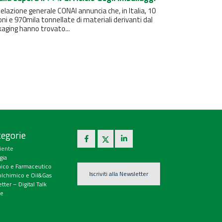
elazione generale CONAI annuncia che, in Italia, 10
oni e 970mila tonnellate di materiali derivanti dal
aging hanno trovato...
egorie
iente
gia
ico e Farmaceutico
Iscriviti alla Newsletter
olchimico e Oil&Gas
tter – Digital Talk
e