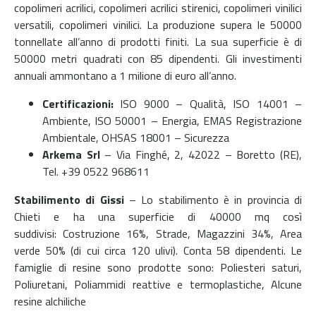
copolimeri acrilici, copolimeri acrilici stirenici, copolimeri vinilici
versatili, copolimeri vinilici.
La produzione supera le 50000
tonnellate all’anno di prodotti finiti.
La sua superficie è di
50000 metri quadrati con 85 dipendenti. Gli investimenti
annuali ammontano a 1 milione di euro all’anno.
Certificazioni:
ISO 9000 – Qualità,
ISO 14001 –
Ambiente,
ISO 50001 – Energia,
EMAS Registrazione
Ambientale,
OHSAS 18001 – Sicurezza
Arkema Srl
–
Via Finghé, 2,
42022 – Boretto (RE),
Tel.
+39 0522 968611
Stabilimento di Gissi
– Lo stabilimento è in provincia di
Chieti e ha una superficie di 40000 mq così
suddivisi:
Costruzione 16%,
Strade, Magazzini 34%,
Area
verde 50% (di cui circa 120 ulivi). Conta
58 dipendenti.
Le
famiglie di resine sono prodotte sono:
Poliesteri saturi,
Poliuretani,
Poliammidi reattive e termoplastiche,
Alcune
resine alchiliche