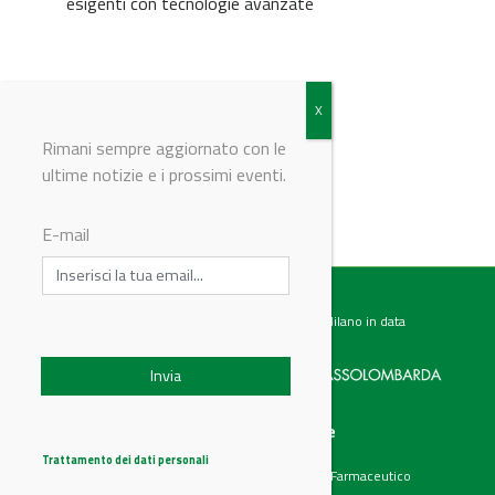
esigenti con tecnologie avanzate
© Riproduzione riservata
Rimani sempre aggiornato con le
ultime notizie e i prossimi eventi.
E-mail
Testata giornalistica registrata presso il Tribunale di Milano in data
07.02.2017 al n. 60 Editrice Industriale è associata a:
Menu
Categorie
Chi siamo
Ambiente
Trattamento dei dati personali
Articoli
Chimico e Farmaceutico
Prodotti
Energia