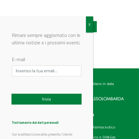
Vedi tutti gli articoli
Rimani sempre aggiornato con le
ultime notizie e i prossimi eventi.
E-mail
Testata giornalistica registrata presso il Tribunale di Milano in data
07.02.2017 al n. 60 Editrice Industriale è associata a:
Menu
Categorie
Chi siamo
Ambiente
Trattamento dei dati personali
Articoli
Chimico e Farmaceutico
Prodotti
Energia
Con la sottoscrizione della presente, l’utente
Aziende
Petrolchimico e Oil&Gas