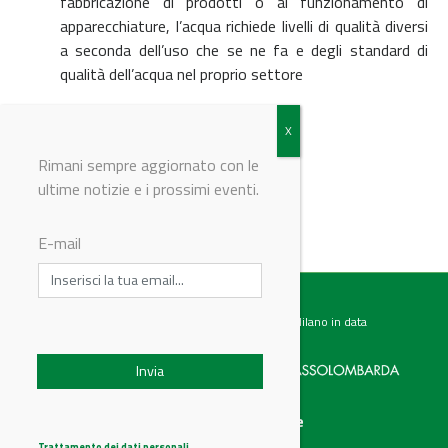
fabbricazione di prodotti o al funzionamento di
apparecchiature, l’acqua richiede livelli di qualità diversi
a seconda dell’uso che se ne fa e degli standard di
qualità dell’acqua nel proprio settore
© Riproduzione riservata
Rimani sempre aggiornato con le
ultime notizie e i prossimi eventi.
E-mail
Testata giornalistica registrata presso il Tribunale di Milano in data
07.02.2017 al n. 60 Editrice Industriale è associata a:
Menu
Categorie
Chi siamo
Ambiente
Trattamento dei dati personali