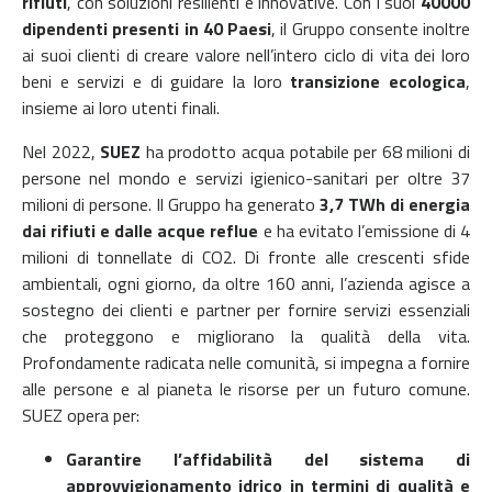
rifiuti
, con soluzioni resilienti e innovative.
Con i suoi
40000
dipendenti presenti in 40 Paesi
, il Gruppo consente inoltre
ai suoi clienti di creare valore nell’intero ciclo di vita dei loro
beni e servizi e di guidare la loro
transizione ecologica
,
insieme ai loro utenti finali.
Nel 2022,
SUEZ
ha prodotto acqua potabile per 68 milioni di
persone nel mondo e servizi igienico-sanitari per oltre 37
milioni di persone. Il Gruppo ha generato
3,7 TWh di energia
dai rifiuti e dalle acque reflue
e ha evitato l’emissione di 4
milioni di tonnellate di CO2.
Di fronte alle crescenti sfide
ambientali, ogni giorno, da oltre 160 anni, l’azienda agisce a
sostegno dei clienti e partner per fornire servizi essenziali
che proteggono e migliorano la qualità della vita.
P
rofondamente radicata nelle comunità, si impegna a fornire
alle persone e al pianeta le risorse per un futuro comune.
SUEZ opera per:
Garantire l’affidabilità del sistema di
approvvigionamento idrico in termini di qualità e