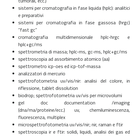
tumorali, ecc.)
sistemi per cromatografia in fase liquida (hplc): analitici
e preparativi
sistemi per cromatografia in fase gassosa (hrgc)
“fast gc”
cromatografia multidimensionale hplc-hrgc e
hplc+gc/ms
spettrometria di massa; hplc-ms, gc-ms, hplc+gc/ms
spettroscopia ad assorbimento atomico (aa)
spettrometro icp-oes ed icp-tof-massa
analizzatori di mercurio
spettrofotometria uv/vis/nir: analisi del colore, in
riflessione, tablet dissolution
biodrop; spettrofotometria uv/vis per microvolumi
​gel doc documentation /imaging
(dna/rna/proteine/ecc.) uv, chemiluminescenza,
fluorescenza, multiplex
microspettrofotometria uv/vis/nir; nir, raman e ftir
spettroscopia ir e ftir: solidi, liquidi, analisi dei gas ed