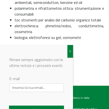
ambientali, semiconduttori, benzine ed oli
polarimetria e rifrattometria ottica: strumentazione e
consumabili
toc strumenti per analisi del carbonio organico totale
elettrochimica: phmetria/redox, conduttimetria,
ossimetria
biologia: elettroforesi su gel, osmometri
© Riproduzione riservata
Rimani sempre aggiornato con le
ultime notizie e i prossimi eventi.
E-mail
Testata giornalistica registrata presso il Tribunale di Milano in data
07.02.2017 al n. 60 Editrice Industriale è associata a: