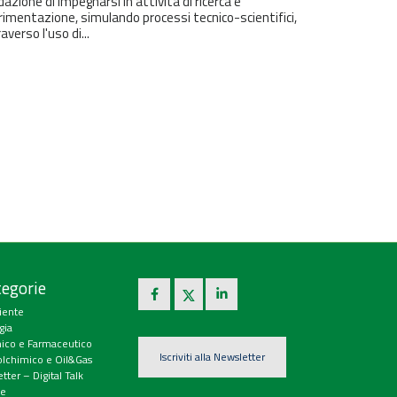
azione di impegnarsi in attività di ricerca e
imentazione, simulando processi tecnico-scientifici,
averso l'uso di...
egorie
iente
gia
ico e Farmaceutico
Iscriviti alla Newsletter
olchimico e Oil&Gas
tter – Digital Talk
e