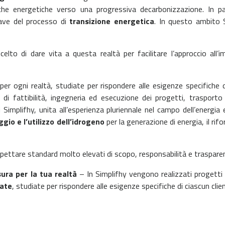
e energetiche verso una progressiva decarbonizzazione. In part
hiave del processo di
transizione energetica
.
In questo ambito S
celto di dare vita a questa realtà per facilitare l’approccio all
er ogni realtà, studiate per rispondere alle esigenze specifiche
di fattibilità, ingegneria ed esecuzione dei progetti, trasporto 
plifhy, unita all’esperienza pluriennale nel campo dell’energia e
gio e l’utilizzo dell’idrogeno
per la generazione di energia, il rifo
spettare standard molto elevati di scopo, responsabilità e traspare
ra per la tua realtà
–
In Simplifhy vengono realizzati progett
zate
, studiate per rispondere alle esigenze specifiche di ciascun clie