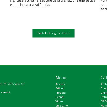
francese attiva nel settore della transizione energetica
Fond
e destinata alla raffineria...
sper
attr
Vedi tutti gli articoli
Menu
Cat
a 07.02.2017 al n. 60
Aziende
Amb
Articoli
Ener
 servizi
.
Prodotti
Chim
Eventi
Petr
Video
B2Be
Chi siamo
Hom