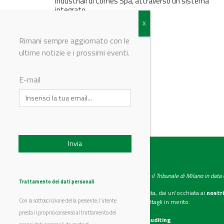
industriali di Comes Spa, attraverso un sistema
integrato...
Rimani sempre aggiornato con le
ultime notizie e i prossimi eventi.
E-mail
IndustryChemistry
Testata giornalistica registrata presso il Tribunale di Milano in dat
Trattamento dei dati personali
Se vuoi diventare nostro inserzionista, dai un’occhiata ai
nostri
Con la sottoscrizione della presente, l’utente
Scarica il mediakit
per maggiori dettagli in merito.
presta il proprio consenso al trattamento dei
La nostra certificazione
CSST WebAuditing