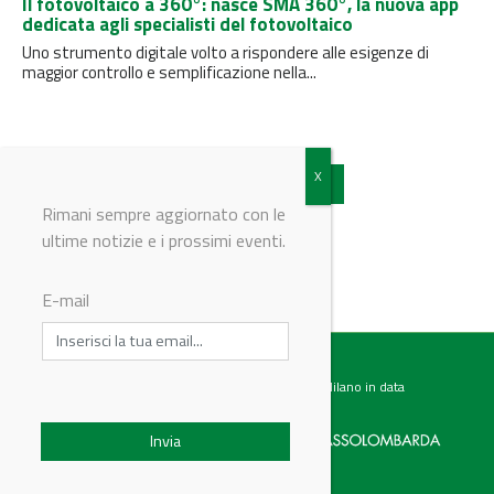
Il fotovoltaico a 360°: nasce SMA 360°, la nuova app
dedicata agli specialisti del fotovoltaico
Uno strumento digitale volto a rispondere alle esigenze di
maggior controllo e semplificazione nella...
Vedi tutti gli articoli
Rimani sempre aggiornato con le
ultime notizie e i prossimi eventi.
E-mail
Testata giornalistica registrata presso il Tribunale di Milano in data
07.02.2017 al n. 60 Editrice Industriale è associata a: