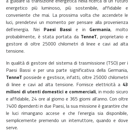
a guidare la transizione energetica nella ricerca di un futuro
energetico più luminoso, più sostenibile, affidabile e
conveniente che mai.
La prossima volta che accendete le
luci, prendetevi un momento per pensare alla provenienza
dell’energia. Nei
Paesi Bassi
e in
Germania
, molto
probabilmente, è stata portata da
TenneT
, proprietario e
gestore di oltre 25000 chilometri di linee e cavi ad alta
tensione.
In qualità di gestore del sistema di trasmissione (TSO) per i
Paesi Bassi e per una parte significativa della Germania,
TenneT
possiede e gestisce, infatti, oltre 25000 chilometri
di linee e cavi ad alta tensione. Fornisce elettricità a
43
milioni di utenti domestici e commerciali
, in modo sicuro
e affidabile, 24 ore al giorno e 365 giorni all’anno. Con oltre
7400 dipendenti in due Paesi, la sua missione è garantire che
le luci rimangano accese e che l’energia sia disponibile,
semplicemente premendo un interruttore, quando e dove
serve.