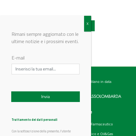
Vedi tutti gli articoli
Rimani sempre aggiornato con le
ultime notizie e i prossimi eventi.
E-mail
Testata giornalistica registrata presso il Tribunale di Milano in data
07.02.2017 al n. 60 Editrice Industriale è associata a:
Menu
Categorie
Chi siamo
Ambiente
Trattamento dei dati personali
Articoli
Chimico e Farmaceutico
Prodotti
Energia
Con la sottoscrizione della presente, l’utente
Aziende
Petrolchimico e Oil&Gas