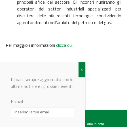
principali sfide del settore. Gli incontri riuniranno gli
operatori dei settori industriali specializzati per
discutere delle più recenti tecnologie, condividendo
approfondimenti nell’ambito del petrolio e del gas.
Per maggiori informazioni
clicca qui
.
Per la scorsa edizione
clicca qui
.
Rimani sempre aggiornato con le
ultime notizie e i prossimi eventi.
© Riproduzione riservata
E-mail
Testata giornalistica registrata presso il Tribunale di Milano in data