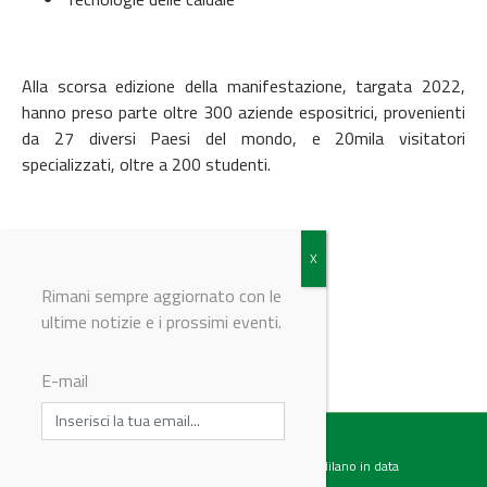
Alla scorsa edizione della manifestazione, targata 2022,
hanno preso parte oltre 300 aziende espositrici, provenienti
da 27 diversi Paesi del mondo, e 20mila visitatori
specializzati, oltre a 200 studenti.
Per maggiori informazioni
clicca qui
Rimani sempre aggiornato con le
ultime notizie e i prossimi eventi.
© Riproduzione riservata
E-mail
Testata giornalistica registrata presso il Tribunale di Milano in data
07.02.2017 al n. 60 Editrice Industriale è associata a: