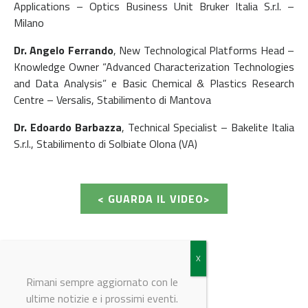
Applications – Optics Business Unit Bruker Italia S.r.l. –
Milano
Dr. Angelo Ferrando
, New Technological Platforms Head –
Knowledge Owner “Advanced Characterization Technologies
and Data Analysis” e Basic Chemical & Plastics Research
Centre – Versalis, Stabilimento di Mantova
Dr. Edoardo Barbazza
, Technical Specialist – Bakelite Italia
S.r.l., Stabilimento di Solbiate Olona (VA)
< GUARDA IL VIDEO>
Rimani sempre aggiornato con le
ultime notizie e i prossimi eventi.
© Riproduzione riservata