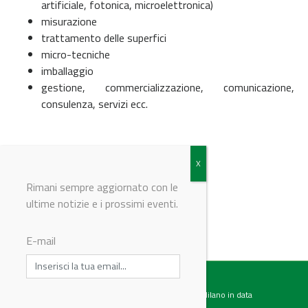
artificiale, fotonica, microelettronica)
misurazione
trattamento delle superfici
micro-tecniche
imballaggio
gestione, commercializzazione, comunicazione,
consulenza, servizi ecc.
Per maggiori informazioni
clicca qui
Rimani sempre aggiornato con le
ultime notizie e i prossimi eventi.
© Riproduzione riservata
E-mail
Testata giornalistica registrata presso il Tribunale di Milano in data
07.02.2017 al n. 60 Editrice Industriale è associata a: