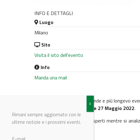
INFO E DETTAGLI
Luogo
Milano
Sito
Visita il sito dell'evento
Info
Manda una mail
Il
HPAPI Summit
è il più grande e più longevo ev
2022 si terrà a
Milano il 26 e 27 Maggio 2022
.
Rimani sempre aggiornato con le
Unisciti a oltre 25 relatori esperti mentre si ana
ultime notizie e i prossimi eventi.
anni.
E-mail