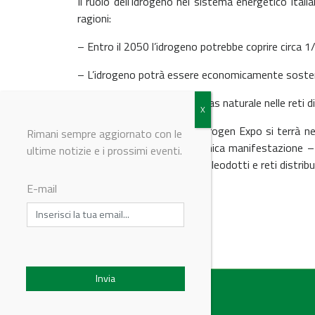
Il ruolo dell’idrogeno nel sistema energetico ital
ragioni:
– Entro il 2050 l’idrogeno potrebbe coprire circa 
– L’idrogeno potrà essere economicamente sostenib
– La miscela di idrogeno e gas naturale nelle reti 
L’edizione inaugurale di Hydrogen Expo si terrà nel
Rimani sempre aggiornato con le
EXPO
(www.pgexpo.eu), l’unica manifestazione – 
ultime notizie e i prossimi eventi.
manutenzione di gasdotti, oleodotti e reti distribu
E-mail
© Riproduzione riservata
IndustryChemistry