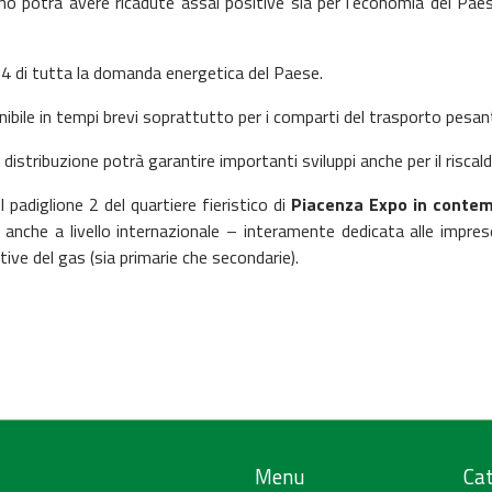
iano potrà avere ricadute assai positive sia per l’economia del Paes
1/4 di tutta la domanda energetica del Paese.
ile in tempi brevi soprattutto per i comparti del trasporto pesan
di distribuzione potrà garantire importanti sviluppi anche per il ris
 padiglione 2 del quartiere fieristico di
Piacenza Expo in contem
anche a livello internazionale – interamente dedicata alle impre
tive del gas (sia primarie che secondarie).
Menu
Cat