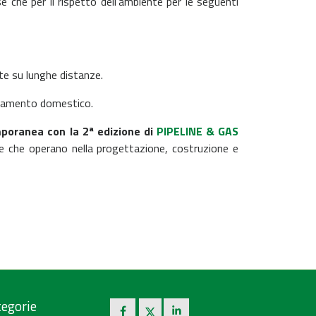
e che per il rispetto dell’ambiente per le seguenti
te su lunghe distanze.
caldamento domestico.
poranea con la 2ª edizione di
PIPELINE & GAS
se che operano nella progettazione, costruzione e
egorie