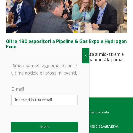
Oltre 190 espositori a Pipeline & Gas Expo e Hydrogen
Expo
Alla mostra-convegno internazionale dedicata al mid-strem e
alle reti distributive di Oil, Gas & Water si affiancherà la prima
edizione...
Rimani sempre aggiornato con le
ultime notizie e i prossimi eventi.
E-mail
Testata giornalistica registrata presso il Tribunale di Milano in data
07.02.2017 al n. 60 Editrice Industriale è associata a: