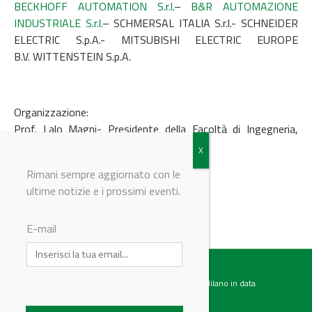
BECKHOFF AUTOMATION S.r.l.
–
B&R AUTOMAZIONE
INDUSTRIALE S.r.l.
– SCHMERSAL ITALIA S.r.l.- SCHNEIDER
ELECTRIC S.p.A.- MITSUBISHI ELECTRIC EUROPE
B.V. WITTENSTEIN S.p.A.
Organizzazione:
Prof. Lalo Magni- Presidente della Facoltà di Ingegneria,
Università degli Studi di Pavia
Rimani sempre aggiornato con le
ultime notizie e i prossimi eventi.
© Riproduzione riservata
E-mail
Testata giornalistica registrata presso il Tribunale di Milano in data
07.02.2017 al n. 60 Editrice Industriale è associata a: