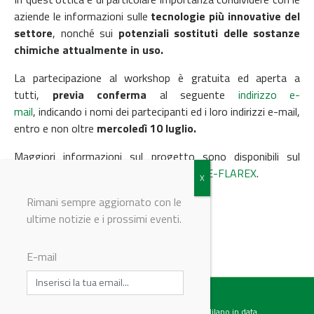
aziende le informazioni sulle
tecnologie più innovative del
settore
, nonché sui
potenziali sostituti delle sostanze
chimiche attualmente in uso.
La partecipazione al workshop è gratuita ed aperta a
tutti,
previa conferma
al seguente
indirizzo e-
mail
, indicando i nomi dei partecipanti ed i loro indirizzi e-mail,
entro e non oltre
mercoledì 10 luglio.
Maggiori informazioni sul progetto sono disponibili sul
seguente
sito
e sul sito del progetto
LIFE-FLAREX
.
Rimani sempre aggiornato con le
ultime notizie e i prossimi eventi.
© Riproduzione riservata
E-mail
Testata giornalistica registrata presso il Tribunale di Milano in data