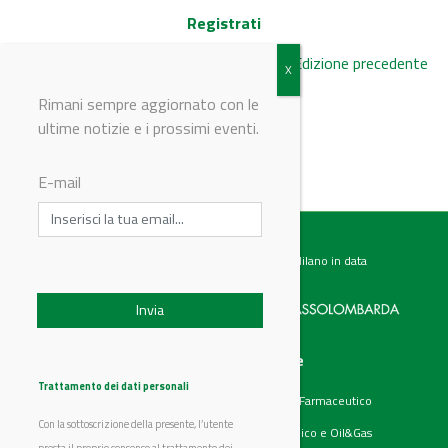
Registrati
Edizione precedente
Rimani sempre aggiornato con le
ultime notizie e i prossimi eventi.
© Riproduzione riservata
E-mail
Testata giornalistica registrata presso il Tribunale di Milano in data
07.02.2017 al n. 60 Editrice Industriale è associata a:
Menu
Categorie
Chi siamo
Ambiente
Trattamento dei dati personali
Articoli
Chimico e Farmaceutico
Prodotti
Energia
Con la sottoscrizione della presente, l’utente
Aziende
Petrolchimico e Oil&Gas