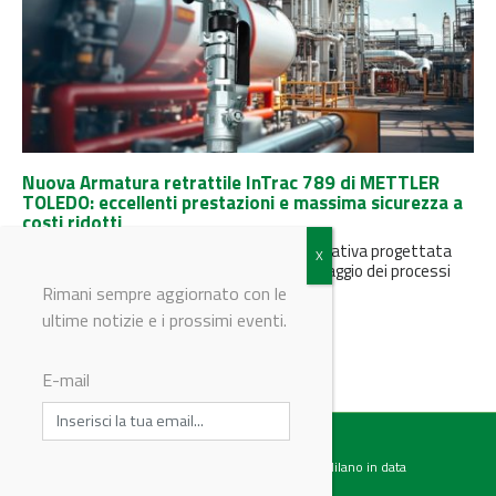
Nuova Armatura retrattile InTrac 789 di METTLER
TOLEDO: eccellenti prestazioni e massima sicurezza a
costi ridotti
L'armatura InTrac 789 è una soluzione innovativa progettata
per migliorare significativamente il monitoraggio dei processi
industriali, offrendo un equilibrio ottimale...
Rimani sempre aggiornato con le
ultime notizie e i prossimi eventi.
E-mail
Testata giornalistica registrata presso il Tribunale di Milano in data
07.02.2017 al n. 60 Editrice Industriale è associata a: