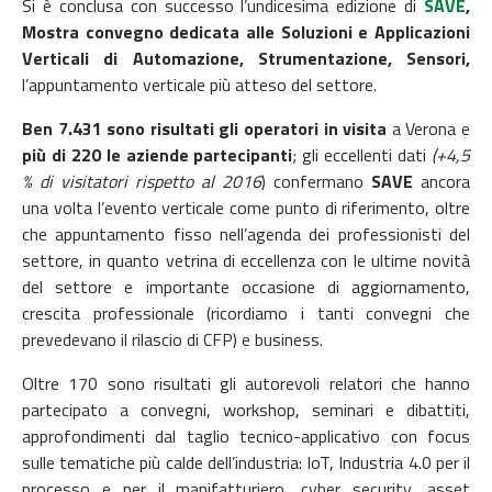
Si è conclusa con successo l’undicesima edizione di
SAVE
,
Mostra convegno dedicata
alle Soluzioni e Applicazioni
Verticali di Automazione, Strumentazione, Sensori,
l’appuntamento verticale più atteso del settore.
Ben 7.431
sono
risultati gli operatori in visita
a Verona e
più di 220
le aziende partecipanti
; gli eccellenti dati
(+4,5
% di visitatori rispetto al 2016
) confermano
SAVE
ancora
una volta l’evento verticale come punto di riferimento, oltre
che appuntamento fisso nell’agenda dei professionisti del
settore, in quanto vetrina di eccellenza con le ultime novità
del settore e importante occasione di aggiornamento,
crescita professionale (ricordiamo i tanti convegni che
prevedevano il rilascio di CFP) e business.
Oltre 170 sono risultati gli autorevoli relatori che hanno
partecipato a convegni, workshop, seminari e dibattiti,
approfondimenti dal taglio tecnico-applicativo con focus
sulle tematiche più calde dell’industria: IoT, Industria 4.0 per il
processo e per il manifatturiero, cyber security, asset