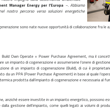
pment Manager Energy per l’Europa
–. Abbiamo
el nostro percorso verso soluzioni energetiche
ogenerazione sono nate nuove opportunità di collaborazione fra le a
A, Build Own Operate + Power Purchase Agreement, ma il concetto
are un impianto di cogenerazione e assumersene l’onere di gestione
azione di un impianto di cogenerazione (Build), di cui è proprieta
etato da un PPA (Power Purchase Agreement) in base al quale l’operat
e termica prodotta dall’impianto di cogenerazione e necessaria al f
e che, anziché essere investite in un impianto energetico, possono e
e dalla gestione dell’impianto, come quelli legati ai volumi di produ