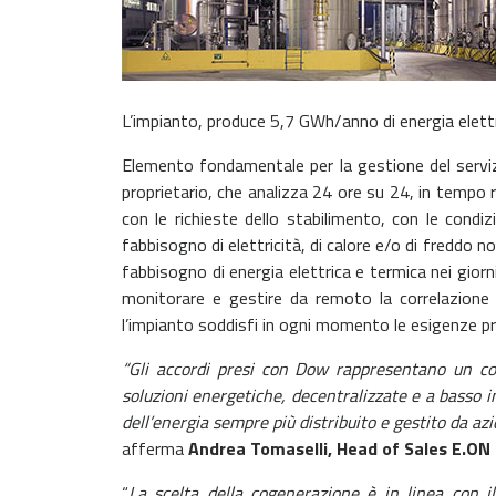
L’impianto, produce 5,7 GWh/anno di energia elettr
Elemento fondamentale per la gestione del servi
proprietario, che analizza 24 ore su 24, in tempo re
con le richieste dello stabilimento, con le condizi
fabbisogno di elettricità, di calore e/o di freddo 
fabbisogno di energia elettrica e termica nei giorni
monitorare e gestire da remoto la correlazione f
l’impianto soddisfi in ogni momento le esigenze p
“Gli accordi presi con Dow rappresentano un con
soluzioni energetiche, decentralizzate e a basso
dell’energia sempre più distribuito e gestito da az
afferma
Andrea Tomaselli, Head of Sales E.ON B
“
La scelta della cogenerazione è in linea con i