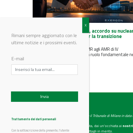
ENEA e Exergon Ventures, accordo su nuclea
Rimani sempre aggiornato con le
avanzato e tecnologie per la transizione
energetica
ultime notizie e i prossimi eventi.
Il nucleare avanzato - dagli SMR agli AMR di IV
generazione - può svolgere un ruolo fondamentale n
E-mail
futuro mix...
IndustryChemistry
Testata giornalistica registrata presso il Tribunale di Milano in dat
Trattamento dei dati personali
Se vuoi diventare nostro inserzionista, dai un’occhiata ai
nostri
Con la sottoscrizione della presente, l’utente
Scarica il mediakit
per maggiori dettagli in merito.