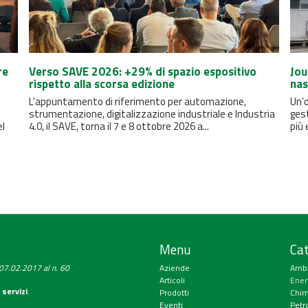
re
Verso SAVE 2026: +29% di spazio espositivo
Jou
rispetto alla scorsa edizione
nas
L'appuntamento di riferimento per automazione,
Un’o
strumentazione, digitalizzazione industriale e Industria
ges
el
4.0, il SAVE, torna il 7 e 8 ottobre 2026 a...
più 
Menu
Cat
a 07.02.2017 al n. 60
Aziende
Amb
Articoli
Ener
 servizi
.
Prodotti
Chim
Eventi
Petr