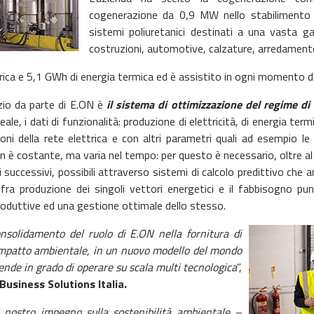
cogenerazione da 0,9 MW nello stabilimento 
sistemi poliuretanici destinati a una vasta ga
costruzioni, automotive, calzature, arredament
ica e 5,1 GWh di energia termica ed è assistito in ogni momento da
zio da parte di E.ON è
il sistema di ottimizzazione del regime di 
ale, i dati di funzionalità: produzione di elettricità, di energia ter
oni della rete elettrica e con altri parametri quali ad esempio le 
non è costante, ma varia nel tempo: per questo è necessario, oltre al
 successivi, possibili attraverso sistemi di calcolo predittivo che an
ra produzione dei singoli vettori energetici e il fabbisogno pu
roduttive ed una gestione ottimale dello stesso.
solidamento del ruolo di E.ON nella fornitura di
 impatto ambientale, in un nuovo modello del mondo
iende in grado di operare su scala multi tecnologica
”,
usiness Solutions Italia.
l nostro impegno sulla sostenibilità ambientale –