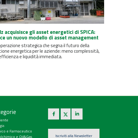
lz acquisisce gli asset energetici di SPICA:
ce un nuovo modello di asset management
perazione strategica che segna il futuro della
tione energetica per le aziende: meno complessità,
efficienza e liquidità immediata.
egorie
iente
gia
ico e Farmaceutico
Iscriviti alla Newsletter
olchimico e Oil&Gas