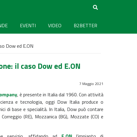
NDE
EVENTI
VIDEO
B2BETTER
 caso Dow ed E.ON
one: il caso Dow ed E.ON
7 Maggio 2021
Company
, è presente in Italia dal 1960. Con attività
 scienza e tecnologia, oggi Dow Italia produce o
ci di base e specialità. In Italia, Dow può contare
i a Correggio (RE), Mozzanica (BG), Mozzate (CO) e
me servizio, affidando ad
E.ON
l’impianto di