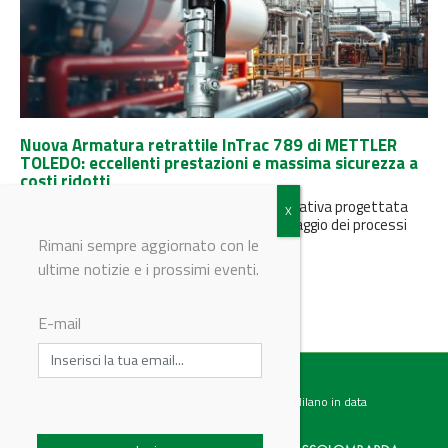
Nuova Armatura retrattile InTrac 789 di METTLER
TOLEDO: eccellenti prestazioni e massima sicurezza a
costi ridotti
L'armatura InTrac 789 è una soluzione innovativa progettata
per migliorare significativamente il monitoraggio dei processi
industriali, offrendo un equilibrio ottimale...
Rimani sempre aggiornato con le
ultime notizie e i prossimi eventi.
E-mail
Testata giornalistica registrata presso il Tribunale di Milano in data
07.02.2017 al n. 60 Editrice Industriale è associata a: