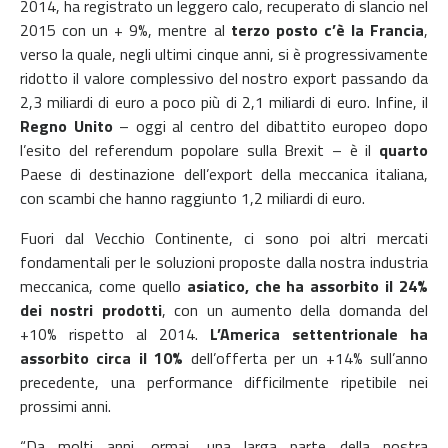
2014, ha registrato un leggero calo, recuperato di slancio nel
2015 con un + 9%, mentre al
terzo posto c’è la Francia
,
verso la quale, negli ultimi cinque anni, si è progressivamente
ridotto il valore complessivo del nostro export passando da
2,3 miliardi di euro a poco più di 2,1 miliardi di euro. Infine, il
Regno Unito
– oggi al centro del dibattito europeo dopo
l’esito del referendum popolare sulla Brexit – è il
quarto
Paese di destinazione dell’export della meccanica italiana,
con scambi che hanno raggiunto 1,2 miliardi di euro.
Fuori dal Vecchio Continente, ci sono poi altri mercati
fondamentali per le soluzioni proposte dalla nostra industria
meccanica, come quello
asiatico, che ha assorbito il 24%
dei nostri prodotti
, con un aumento della domanda del
+10% rispetto al 2014.
L’America settentrionale ha
assorbito circa il 10%
dell’offerta per un +14% sull’anno
precedente, una performance difficilmente ripetibile nei
prossimi anni.
“Da molti anni, ormai, una larga parte della nostra