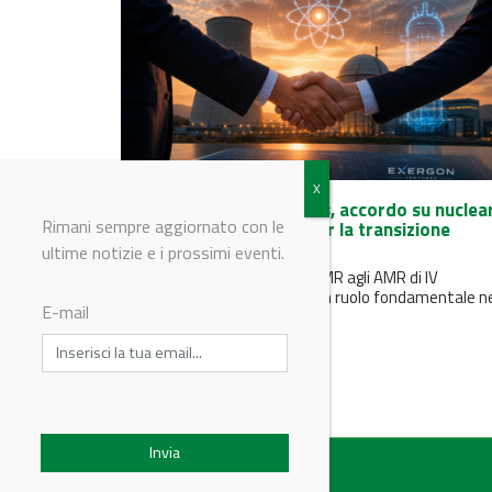
ENEA e Exergon Ventures, accordo su nuclea
Rimani sempre aggiornato con le
avanzato e tecnologie per la transizione
energetica
ultime notizie e i prossimi eventi.
Il nucleare avanzato - dagli SMR agli AMR di IV
generazione - può svolgere un ruolo fondamentale n
E-mail
futuro mix...