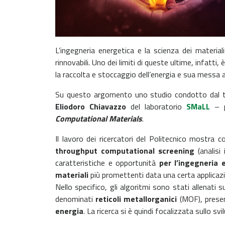
L’ingegneria energetica e la scienza dei materiali
rinnovabili. Uno dei limiti di queste ultime, infatti
la raccolta e stoccaggio dell’energia e sua messa a
Su questo argomento uno studio condotto dal t
Eliodoro Chiavazzo
del laboratorio
SMaLL
– pr
Computational Materials
.
Il lavoro dei ricercatori del Politecnico mostra 
throughput computational screening
(analisi
caratteristiche e opportunità
per l’ingegneria 
materiali
più promettenti data una certa applica
Nello specifico, gli algoritmi sono stati allenati 
denominati
reticoli metallorganici
(MOF), presen
energia
. La ricerca si è quindi focalizzata sullo sv