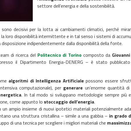
settore dell’energia e della sostenibilità.
 sono decisivi per la lotta ai cambiamenti climatici, perché mirano 
, è la loro disponibilità intermittente e in tal senso i sistemi di acc
 disposizione indipendentemente dalla disponibilità della fonte.
eam di ricerca del
Politecnico di Torino
composto da
Giovanni
esso il Dipartimento Energia-DENERG – è stato pubblicato su
come
algoritmi di Intelligenza Artificiale
possono essere sfrutt
 intensiva computazionale), per
generare
un’enorme quantità di 
energetica
. In tal modo si sviluppano metodologie sempre più ef
zione, come appunto lo
stoccaggio dell’energia
.
su un ampio insieme di nuovi ipotetici materiali potenzialmente adatt
tano una struttura cristallina – simile a una gabbia –
in grado d
iluppo di una tecnica per scegliere i migliori materiali che
massimizzan