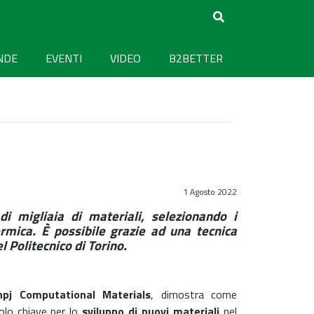
NDE
EVENTI
VIDEO
B2BETTER
1 Agosto 2022
i migliaia di materiali, selezionando i
ermica. È possibile grazie ad una tecnica
l Politecnico di Torino.
npj Computational Materials
, dimostra come
olo chiave per lo
sviluppo di nuovi materiali
nel