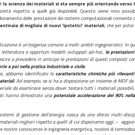
hé
la scienza dei materiali si sta sempre più orientando verso 
prietà rispetto a quelli già disponibili. Questo viene reso possi
iglioramento delle prestazioni dei sistemi computazionali consente di
entinaia di migliaia di nuovi ‘ipotetici’ materiali
, che per poter
plicazione è un’esigenza comune a molti ambiti ingegneristici. In 
i letteratura e opportuni modelli sviluppati ad-hoc,
le prestazioni
scire a prevedere in anticipo le prestazioni di questi composti c
io e poi nella pratica industriale o civile
.
ale, abbiamo identificato le
caratteristiche chimiche più rilevanti
teriali
. Ad esempio, se si ha a disposizione un insieme di MOF da 
eriale da esaminare senza dover testare tutti i materiali possibil
ppati hanno dimostrato una
potenziale accelerazione del 90% nella
sistemi di gestione dell’energia nasca da uno sforzo multi-disci
 materiali migliori rispetto a quelli di cui disponiamo oggi.
– aggiu
e nostre conoscenze in ingegneria energetica, nozioni di termodinami