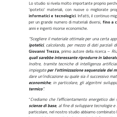
Lo studio si rivela molto importante proprio perc
‘ipotetici’ materiali, con nuove o migliorate pro
informatici e tecnologici
. Infatti, il continuo m
per un grande numero di materiali diversi,
fino a c
anni e ingenti risorse economiche.
“Scegliere il materiale ottimale per una certa ap
ipotetici
, calcolando, per mezzo di dati parziali d
Giovanni Trezza
, primo autore della ricerca –
Riu
quali sarebbe interessante riprodurre in laborator
Inoltre, tramite tecniche di intelligenza artifici
impiegate
per l’ottimizzazione sequenziale dei ma
dare un’indicazione su quale sia il successivo mat
economiche
; in particolare, gli algoritmi svilu
termico
”.
“
Crediamo che l’efficientamento energetico dei 
scienze di base
, al fine di sviluppare tecnologie e
particolare, nel nostro studio abbiamo combinato l